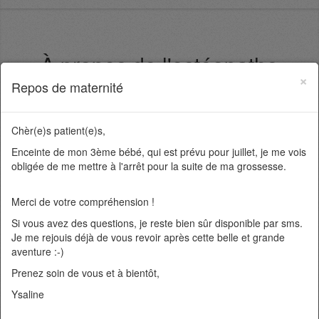
À propos de l'ostéopathe
×
Repos de maternité
Chèr(e)s patient(e)s,
Déjà toute jeune, passionnée par la Santé, Ysaline s'est
intéressée à la biologie des êtres vivants, à l'éthologie et
Enceinte de mon 3ème bébé, qui est prévu pour juillet, je me vois
à la fonction des maladies.
obligée de me mettre à l'arrêt pour la suite de ma grossesse.
Elle est sortie de l’ULB en 2014 avec une Grande
Distinction, après six années d’études universitaires en
Merci de votre compréhension !
Ostéopathie et un travail de fin d'année récompensé d'un
Si vous avez des questions, je reste bien sûr disponible par sms.
prix et d'une publication.
Je me rejouis déjà de vous revoir après cette belle et grande
Dès la fin des études, Ysaline intègre l'équipe de
aventure :-)
réadaptation de l'Hôpital Civil Marie Curie où elle travaille
Prenez soin de vous et à bientôt,
en maternité et en pédiatrie, en plus de développer une
consultation externe.
Ysaline
Passionnée, très curieuse et animée par l'envie d'être