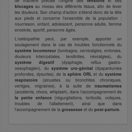
de manière précise l'origine des
tensions
et des
blocages
au niveau des différents tissus, afin de lever
les douleurs. Son champ d'action s'étend donc de la tête
aux pieds et concerne l'ensemble de la population :
nourrisson, enfant, adolescent, personne adulte, femme
enceinte, sportif, personne âgée.
L'ostéopathie peut, par exemple, apporter un
soulagement dans le cas de troubles fonctionnels du
système locomoteur
(lumbagos, cervicalgies, entorses,
douleurs intercostales, tendinites, névralgies), du
système digestif
(dysphagie, reflux gastro-
oesophagien), du
système uro-génital
(dysparéunies
profondes, dysuries), de la
sphère ORL
et du
système
respiratoire
(sinusites ou bronchites chroniques,
vertiges, migraines), à la suite de
traumatismes
(accidents, chocs, whiplash), dans l'accompagnement de
la petite enfance
(régurgitations, torticolis, coliques,
troubles de l'allaitement), ainsi que dans
l'accompagnement de la
grossesse
et du
post-partum
.