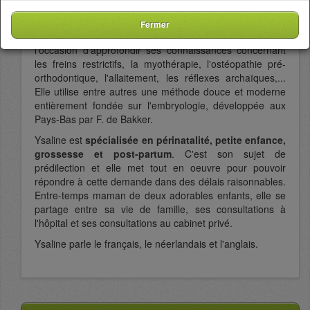
toujours plus performante dans ses soins, Ysaline suit
très régulièrement des formations dans différents
Fermer
domaines thérapeutiques. Elle a eu par exemple
l'occasion d'approfondir ses connaissances concernant
les freins restrictifs, la myothérapie, l'ostéopathie pré-
orthodontique, l'allaitement, les réflexes archaïques,...
Elle utilise entre autres une méthode douce et moderne
entièrement fondée sur l'embryologie, développée aux
Pays-Bas par F. de Bakker.
Ysaline est
spécialisée en périnatalité, petite enfance,
grossesse et post-partum
. C'est son sujet de
prédilection et elle met tout en oeuvre pour pouvoir
répondre à cette demande dans des délais raisonnables.
Entre-temps maman de deux adorables enfants, elle se
partage entre sa vie de famille, ses consultations à
l'hôpital et ses consultations au cabinet privé.
Ysaline parle le français, le néerlandais et l'anglais.